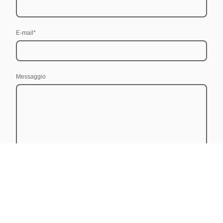
E-mail
*
Messaggio
Acconsento alla memorizzazione e al trattamento di questi dati
allo scopo di stabilire un contatto. Sono consapevole di poter
revocare il mio consenso in qualsiasi momento
*